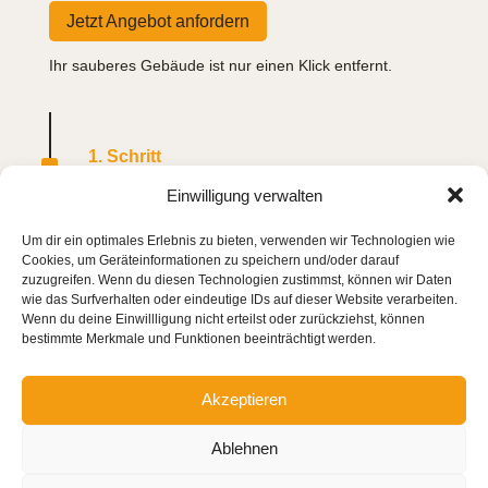
Jetzt Angebot anfordern
Ihr sauberes Gebäude ist nur einen Klick entfernt.
^
1. Schritt
Anfrage stellen
Einwilligung verwalten
Um dir ein optimales Erlebnis zu bieten, verwenden wir Technologien wie
Per Formular, Telefon oder E-Mail – Sie
Cookies, um Geräteinformationen zu speichern und/oder darauf
zuzugreifen. Wenn du diesen Technologien zustimmst, können wir Daten
entscheiden, wie Sie uns erreichen möchten.
wie das Surfverhalten oder eindeutige IDs auf dieser Website verarbeiten.
Wenn du deine Einwillligung nicht erteilst oder zurückziehst, können
bestimmte Merkmale und Funktionen beeinträchtigt werden.
^
2. Schritt
Akzeptieren
Besichtigung & Angebot
Ablehnen
Vor Ort verschaffen wir uns einen Überblick