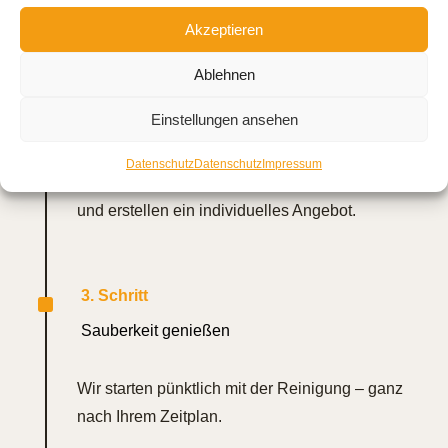
entscheiden, wie Sie uns erreichen möchten.
Akzeptieren
Ablehnen
^
2. Schritt
Einstellungen ansehen
Besichtigung & Angebot
Datenschutz
Datenschutz
Impressum
Vor Ort verschaffen wir uns einen Überblick
und erstellen ein individuelles Angebot.
^
3. Schritt
Sauberkeit genießen
Wir starten pünktlich mit der Reinigung – ganz
nach Ihrem Zeitplan.