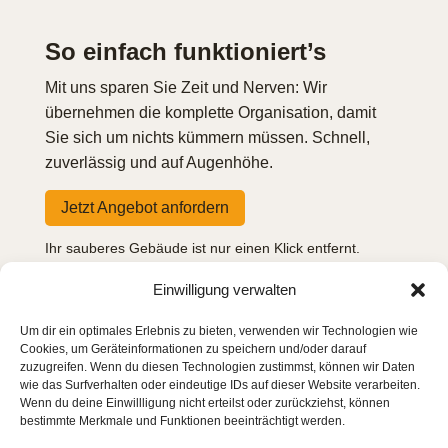
So einfach funktioniert’s
Mit uns sparen Sie Zeit und Nerven: Wir
übernehmen die komplette Organisation, damit
Sie sich um nichts kümmern müssen. Schnell,
zuverlässig und auf Augenhöhe.
Jetzt Angebot anfordern
Ihr sauberes Gebäude ist nur einen Klick entfernt.
Einwilligung verwalten
^
1. Schritt
Um dir ein optimales Erlebnis zu bieten, verwenden wir Technologien wie
Cookies, um Geräteinformationen zu speichern und/oder darauf
Anfrage stellen
zuzugreifen. Wenn du diesen Technologien zustimmst, können wir Daten
wie das Surfverhalten oder eindeutige IDs auf dieser Website verarbeiten.
Wenn du deine Einwillligung nicht erteilst oder zurückziehst, können
bestimmte Merkmale und Funktionen beeinträchtigt werden.
Per Formular, Telefon oder E-Mail – Sie